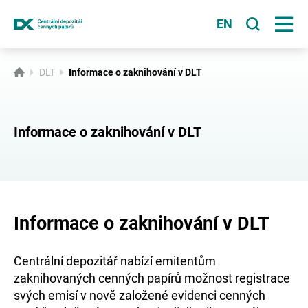
EN
Široká veřejnost
DLT
Informace o zaknihování v DLT
Státní správa
Účastníci
Informace o zaknihování v DLT
Emitenti
DLT
Informace o zaknihování v DLT
LEI
Centrální depozitář nabízí emitentům
Novinky
zaknihovaných cenných papírů možnost registrace
svých emisí v nově založené evidenci cenných
Tiskové centrum