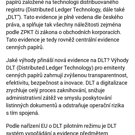
papírů založené na technologii distribuovaného
registru (Distributed Ledger Technology, dále také
O nás, kontakty
„DLT“). Tato evidence je plně vedena dle českého
práva, a splňuje tak všechny náležitosti zejména
podle ZPKT či zákona o obchodních korporacích.
Můj
depozitář
Tato evidence je tedy rovněž centrální evidence
cenných papírů.
Jaké výhody přináší nová evidence na DLT? Výhody
Rezervujte si
schůzku
DLT (Distributed Ledger Technology) pro emitenty
cenných papírů zahrnují zvýšenou transparentnost,
efektivitu, bezpečnost a inovace. DLT a digitalizace
zrychluje celý proces zaknihování, snižuje
administrativní zátěž ve smyslu poskytování
listinných dokumentů a odstraňuje operační rizika
s tím spojená.
Podle nařízení EU o DLT pilotním režimu je DLT
systém vypořádání a evidence předmětem